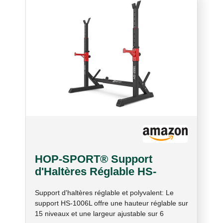
HOP-SPORT® Support
d'Haltères Réglable HS-
1006L, Rack de Squat
Support d'haltères réglable et polyvalent: Le
Ajustable en Hauteur et
support HS-1006L offre une hauteur réglable sur
Largeur, Support pour Barre
15 niveaux et une largeur ajustable sur 6
Longue et Accessoires de