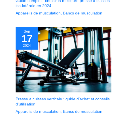
Guide complet : choisir la meilleure presse à cuisses
iso-latérale en 2024
Appareils de musculation
,
Bancs de musculation
Sep
17
2024
Presse à cuisses verticale : guide d’achat et conseils
d’utilisation
Appareils de musculation
,
Bancs de musculation