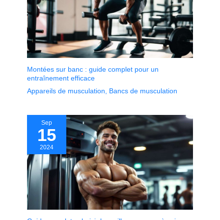
Montées sur banc : guide complet pour un
entraînement efficace
Appareils de musculation
,
Bancs de musculation
Sep
15
2024