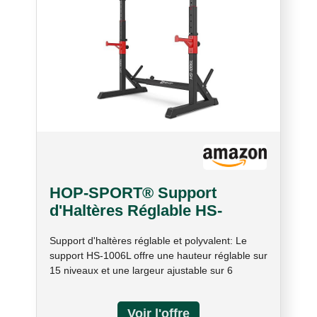
HOP-SPORT® Support
d'Haltères Réglable HS-
1006L, Rack de Squat
Support d'haltères réglable et polyvalent: Le
Ajustable en Hauteur et
support HS-1006L offre une hauteur réglable sur
Largeur, Support pour Barre
15 niveaux et une largeur ajustable sur 6
Longue et Accessoires de
niveaux, vous permettant de personnaliser votre
Musculation, Repose Barre
entraînement avec différents types de barres et
Capacité Max. 200 kg
haltères. Capacité de charge élevée jusqu'à 200