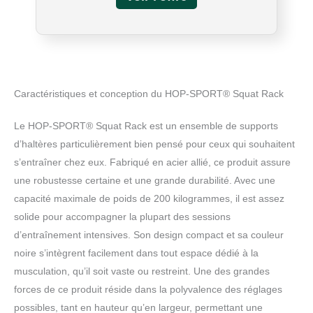
kg: Ce support pour les barres est conçu pour
supporter une charge maximale de 200 kg, idéal
pour des séances de musculation intenses et
sûres à domicile. Système de sécurité intégré:
Doté de crochets de sécurité réglables, le
support garantit une protection optimale lors de
Caractéristiques et conception du HOP-SPORT® Squat Rack
vos entraînements, vous permettant de poser la
barre en toute sécurité sans l'aide d'un
Le HOP-SPORT® Squat Rack est un ensemble de supports
assistant. Rack de rangement intégré pour les
d’haltères particulièrement bien pensé pour ceux qui souhaitent
poids: Ce modèle est équipé de deux tiges de
rangement pour disques de poids, offrant un
s’entraîner chez eux. Fabriqué en acier allié, ce produit assure
espace de rangement pratique et améliorant la
une robustesse certaine et une grande durabilité. Avec une
stabilité du support pendant l'entraînement.
capacité maximale de poids de 200 kilogrammes, il est assez
Construction robuste et durable: Fabriqué avec
solide pour accompagner la plupart des sessions
des profilés en acier de 50x50 mm et un
revêtement en poudre résistant à la rouille et à
d’entraînement intensives. Son design compact et sa couleur
l'usure, ce support d'haltères vous garantit des
noire s’intègrent facilement dans tout espace dédié à la
années d'utilisation sans compromis sur la
musculation, qu’il soit vaste ou restreint. Une des grandes
qualité.
forces de ce produit réside dans la polyvalence des réglages
possibles, tant en hauteur qu’en largeur, permettant une