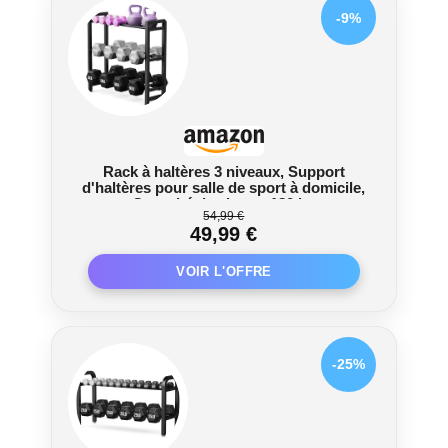
rangement pour disques de poids, offrant un
-9%
espace de rangement pratique et améliorant la
stabilité du support pendant l'entraînement.
Construction robuste et durable: Fabriqué avec
des profilés en acier de 50x50 mm et un
revêtement en poudre résistant à la rouille et à
l'usure, ce support d'haltères vous garantit des
années d'utilisation sans compromis sur la
Rack à haltères 3 niveaux, Support
qualité.
d'haltères pour salle de sport à domicile,
Capacité de charge 180 kg
54,99 €
49,99 €
-25%