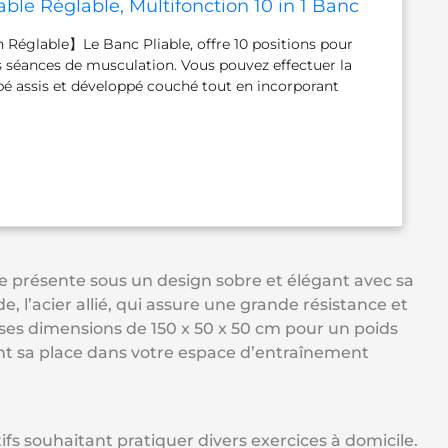
ble Réglable, Multifonction 10 in 1 Banc
trainement Complet du Corps Fitness，
Réglable】Le Banc Pliable, offre 10 positions pour
 de poids
os séances de musculation. Vous pouvez effectuer la
pé assis et développé couché tout en incorporant
ères pour atteindre vos objectifs d’exercice et
 vos muscles. La conception de la fente vous permet
on idéale de votre dossier en soulevant simplement la
 dossier. 【Structure Robuste & Antidérapante】Le
iable adopte d’une structure triangulaire unique et
er épaissi robuste, capacité de poids de 230KG, aucun
lité. Le couvre-pieds réglable et antidérapant maintient
le pendant l'entraînement et protège le sol des rayures,
une expérience d'entraînement sûre ! 【Hauteur de
 présente sous un design sobre et élégant avec sa
u'à 185 cm】Avec un rembourrage en mousse écologique
de, l’acier allié, qui assure une grande résistance et
e dossier et le siège du banc possèdent une protection
ses dimensions de 150 x 50 x 50 cm pour un poids
sent la fatigue musculaire lorsque vous effectuez un
nt sa place dans votre espace d’entraînement
t du corps, rendent le fitness plus confortable. La
 est de 75 cm, adaptée aux utilisateurs mesurant
Économisez 80% d'espace】Le Banc Abdominaux est
t assemblé, le paquet contient des instructions de
fs souhaitant pratiquer divers exercices à domicile.
ls. Il vous suffit d'assembler les tubes de support