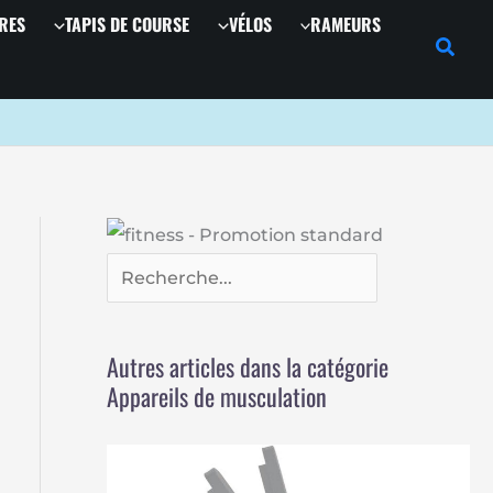
R
RES
TAPIS DE COURSE
VÉLOS
RAMEURS
e
c
h
e
r
c
h
e
r
Autres articles dans la catégorie
Appareils de musculation