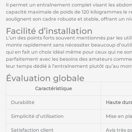
Il permet un entraînement complet visant les abdomi
avant et arrière. A
plier et les placer 
capacité maximale de poids de 120 kilogrammes le ren
plié : 90 x 40 x 
soulignent son cadre robuste et stable, offrant un n
offrons une garanti
Facilité d’installation
Si vous avez des que
24h/24 et 7j/7 pour
L’un des points forts souvent mentionnés par les util
satisfaisantes！
monte rapidement sans nécessiter beaucoup d’outils
qui en fait un choix idéal même pour ceux qui ne son
parfaitement avec les besoins des amateurs comme 
leur temps dédié à l’entraînement plutôt qu’au mon
Évaluation globale
Caractéristique
Durabilité
Haute durab
Simplicité d’utilisation
Mise en pla
Satisfaction client
Avis très p