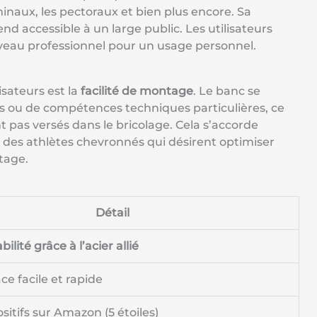
naux, les pectoraux et bien plus encore. Sa
près votre entraînement, vous pouvez simplement les
dans le coin, dans le placard ou sous le lit. Dimensions
d accessible à un large public. Les utilisateurs
25 cm. Économisez 80% d'espace. 【AUCUN SOUCIS】Nous
iveau professionnel pour un usage personnel.
e d'un an et un service après-vente professionnel à vie.
stions, n'hésitez pas à nous contacter. Service client
 résoudre les problèmes à temps. Solutions 100%
isateurs est la
facilité de montage
. Le banc se
 ou de compétences techniques particulières, ce
t pas versés dans le bricolage. Cela s’accorde
des athlètes chevronnés qui désirent optimiser
tage.
Détail
ilité grâce à l’acier allié
ce facile et rapide
ositifs sur Amazon (5 étoiles)