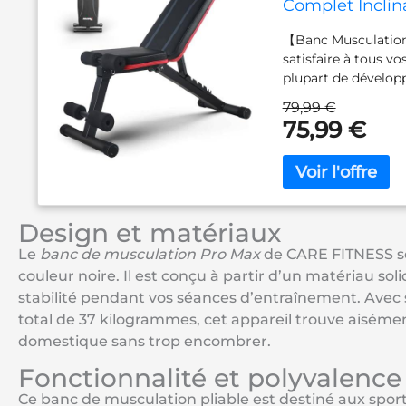
Complet Inclina
Abdominaux En
【Banc Musculation 
230Kg capacité
satisfaire à tous v
plupart de dévelop
l'utilisation d'halt
79,99 €
développer/ garder
75,99 €
d'ajuster la positi
tige de support du
Banc Musculation Pl
est fabriqué en aci
souci pour la stabi
Design et matériaux
le banc incliné stab
vous offrant ainsi 
Le
banc de musculation Pro Max
de CARE FITNESS se
l'utilisateur jusq
couleur noire. Il est conçu à partir d’un matériau soli
de haute densité, l
stabilité pendant vos séances d’entraînement. Avec 
antichoque et rédui
total de 37 kilogrammes, cet appareil trouve aiséme
entraînement comple
domestique sans trop encombrer.
longueur du dossier
jusqu'à 185 cm. 【
Fonctionnalité et polyvalence
presque entièremen
Ce banc de musculation pliable est destiné aux sporti
montage et des outi