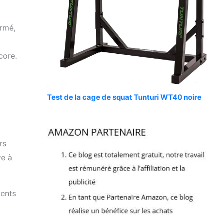
irmé,
core.
Test de la cage de squat Tunturi WT40 noire
rs
ve à
ments