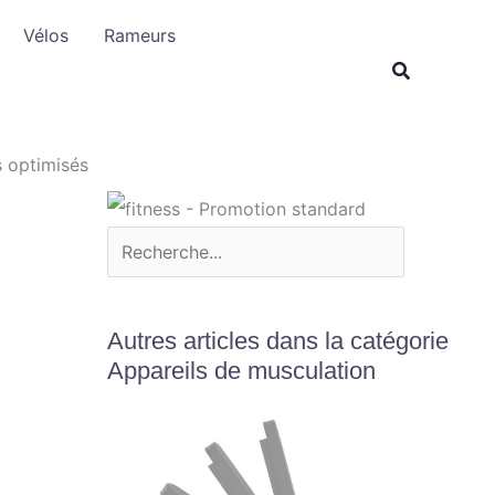
R
Vélos
Rameurs
e
c
h
e
s optimisés
r
c
h
e
r
Autres articles dans la catégorie
Appareils de musculation