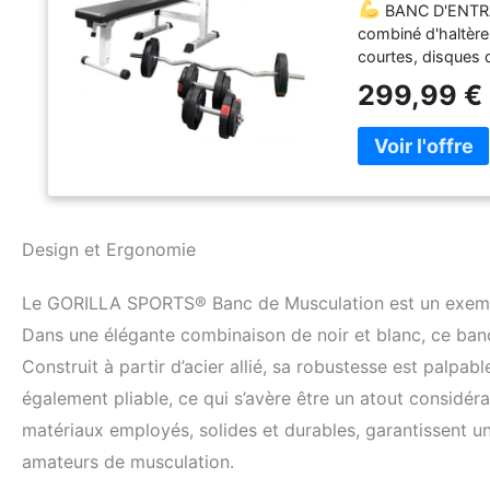
BANC D'ENTRA
combiné d'haltère
courtes, disques 
de base idéal pou
299,99 €
pour une forte sé
d'entraînement va
professionnels - 
entraînement de f
fesses, des épau
rangement rapide 
rembourrée en simi
Design et Ergonomie
pied avant rabatt
incliné (angle de 
Le GORILLA SPORTS® Banc de Musculation est un exemple 
sol
DIMENSIONS 
x 54,5 x 132 cm ;
Dans une élégante combinaison de noir et blanc, ce ban
capacité de charg
Construit à partir d’acier allié, sa robustesse est palpab
de la surface de
également pliable, ce qui s’avère être un atout considé
ou blanc, 1 barre 
4 x 1,25 kg - 4 x 
matériaux employés, solides et durables, garantissent une
amateurs de musculation.