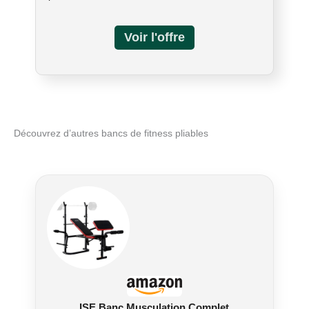
incorporant le banc pliable MAXPRO polyvalent.
Des développés couchés et des step-ups aux
rangées et aux tractions lat, ce banc améliore
les capacités de votre équipement
d'entraînement MAXPRO à domicile. Assure un
soutien stable : contrairement à d'autres bancs
qui peuvent causer des tensions et des
dommages à la charnière centrale du MAXPRO,
la jambe avant du banc MAXPRO maintient
Découvrez d’autres bancs de fitness pliables
fermement la MAXPRO en place, soulage la
pression et assure un soutien stable pendant
divers exercices. Ses pieds pliables permettent
un rangement sans effort, ce qui le rend parfait
pour les petits espaces et les salles de sport à
domicile. Facile à transporter : fabriqué en
aluminium de qualité aérospatiale, ce banc est à
la fois solide et léger, idéal pour les
entraînements à la maison ou à l'extérieur. Le
dessus confortable en cuir vinyle offre une
surface facile à nettoyer, tandis que le banc est
livré entièrement assemblé, prêt à être utilisé
ISE Banc Musculation Complet