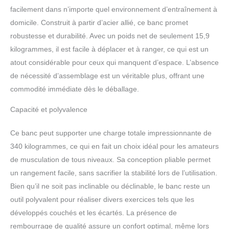
pour les petits espaces et les salles de sport à
facilement dans n’importe quel environnement d’entraînement à
domicile. Facile à transporter : fabriqué en
domicile. Construit à partir d’acier allié, ce banc promet
aluminium de qualité aérospatiale, ce banc est à
robustesse et durabilité. Avec un poids net de seulement 15,9
la fois solide et léger, idéal pour les
kilogrammes, il est facile à déplacer et à ranger, ce qui est un
entraînements à la maison ou à l'extérieur. Le
dessus confortable en cuir vinyle offre une
atout considérable pour ceux qui manquent d’espace. L’absence
surface facile à nettoyer, tandis que le banc est
de nécessité d’assemblage est un véritable plus, offrant une
livré entièrement assemblé, prêt à être utilisé
commodité immédiate dès le déballage.
immédiatement.
Capacité et polyvalence
Ce banc peut supporter une charge totale impressionnante de
340 kilogrammes, ce qui en fait un choix idéal pour les amateurs
de musculation de tous niveaux. Sa conception pliable permet
un rangement facile, sans sacrifier la stabilité lors de l’utilisation.
Bien qu’il ne soit pas inclinable ou déclinable, le banc reste un
outil polyvalent pour réaliser divers exercices tels que les
développés couchés et les écartés. La présence de
rembourrage de qualité assure un confort optimal, même lors