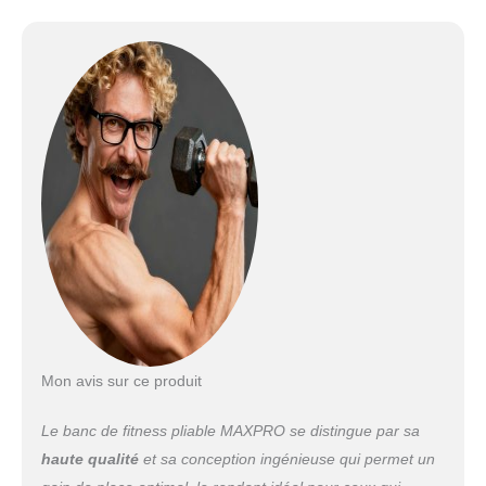
dommages à la charnière centrale du MAXPRO,
la jambe avant du banc MAXPRO maintient
fermement la MAXPRO en place, soulage la
pression et assure un soutien stable pendant
divers exercices. Ses pieds pliables permettent
un rangement sans effort, ce qui le rend parfait
pour les petits espaces et les salles de sport à
domicile. Facile à transporter : fabriqué en
aluminium de qualité aérospatiale, ce banc est à
la fois solide et léger, idéal pour les
entraînements à la maison ou à l'extérieur. Le
dessus confortable en cuir vinyle offre une
surface facile à nettoyer, tandis que le banc est
livré entièrement assemblé, prêt à être utilisé
immédiatement.
Mon avis sur ce produit
Le banc de fitness pliable MAXPRO se distingue par sa
haute qualité
et sa conception ingénieuse qui permet un