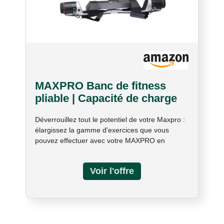
MAXPRO Banc de fitness
pliable | Capacité de charge
totale de 340,2 kg | MAXPRO
Déverrouillez tout le potentiel de votre Maxpro :
SmartConnect Cable Home
élargissez la gamme d'exercices que vous
Gym vendu séparément
pouvez effectuer avec votre MAXPRO en
incorporant le banc pliable MAXPRO polyvalent.
Des développés couchés et des step-ups aux
rangées et aux tractions lat, ce banc améliore
les capacités de votre équipement
d'entraînement MAXPRO à domicile. Assure un
soutien stable : contrairement à d'autres bancs
qui peuvent causer des tensions et des