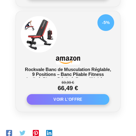
-5%
Rockvale Banc de Musculation Réglable,
9 Positions – Banc Pliable Fitness
Incliné, Plat et Décliné, Banc d’Haltères
69,99 €
Compact en Acier pour Entraînement
66,49 €
Complet à Domicile