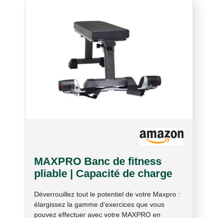
MAXPRO Banc de fitness
pliable | Capacité de charge
totale de 340,2 kg | MAXPRO
Déverrouillez tout le potentiel de votre Maxpro :
SmartConnect Cable Home
élargissez la gamme d'exercices que vous
Gym vendu séparément
pouvez effectuer avec votre MAXPRO en