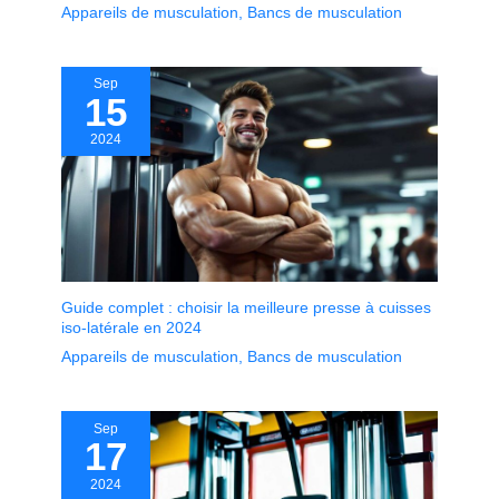
Appareils de musculation
,
Bancs de musculation
Sep
15
2024
Guide complet : choisir la meilleure presse à cuisses
iso-latérale en 2024
Appareils de musculation
,
Bancs de musculation
Sep
17
2024