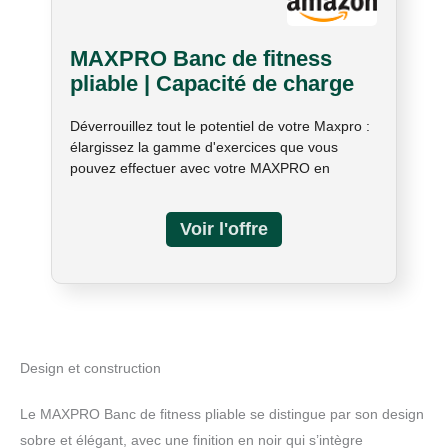
MAXPRO Banc de fitness
pliable | Capacité de charge
totale de 340,2 kg | MAXPRO
Déverrouillez tout le potentiel de votre Maxpro :
SmartConnect Cable Home
élargissez la gamme d'exercices que vous
Gym vendu séparément
pouvez effectuer avec votre MAXPRO en
incorporant le banc pliable MAXPRO polyvalent.
Des développés couchés et des step-ups aux
rangées et aux tractions lat, ce banc améliore
les capacités de votre équipement
d'entraînement MAXPRO à domicile. Assure un
soutien stable : contrairement à d'autres bancs
qui peuvent causer des tensions et des
dommages à la charnière centrale du MAXPRO,
la jambe avant du banc MAXPRO maintient
Design et construction
fermement la MAXPRO en place, soulage la
pression et assure un soutien stable pendant
Le MAXPRO Banc de fitness pliable se distingue par son design
divers exercices. Ses pieds pliables permettent
sobre et élégant, avec une finition en noir qui s’intègre
un rangement sans effort, ce qui le rend parfait