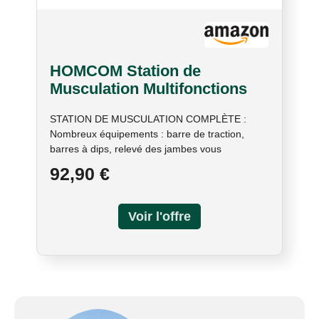
HOMCOM Station de
Musculation Multifonctions
Chaise Romaine Noir Rouge
STATION DE MUSCULATION COMPLÈTE :
Nombreux équipements : barre de traction,
barres à dips, relevé des jambes vous
permettant de travailler et tonifier les muscles de
92,90 €
vos bras, jambes, lombaires, fessiers et
abdominaux HAUTEUR RÉGLABLE : Hauteur
totale réglable à 7 positions de 171 jusqu'à 219
cm pour s'adapter aux besoins d'exercie
quotidiens GRAND COMFORT : Poignées
ergonomiques et barres paralleles et support
dossier avec revêtement souple en mousse
antidérapante pour votre confort d'utilisation
ROBUSTE ET STABLE : Fabrication en acier
d'une grande robustesse pour un usage