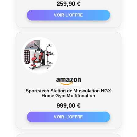
259,90 €
multifonction, Rembourrage épais,
Charge max. 150 kg
Sportstech Station de Musculation HGX
Home Gym Multifonction
999,00 €