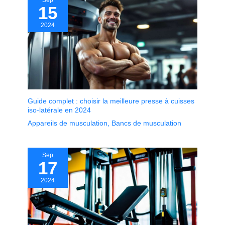
Sep
15
2024
Guide complet : choisir la meilleure presse à cuisses
iso-latérale en 2024
Appareils de musculation
,
Bancs de musculation
Sep
17
2024