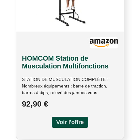
HOMCOM Station de
Musculation Multifonctions
Chaise Romaine Noir Rouge
STATION DE MUSCULATION COMPLÈTE :
Nombreux équipements : barre de traction,
barres à dips, relevé des jambes vous
permettant de travailler et tonifier les muscles de
92,90 €
vos bras, jambes, lombaires, fessiers et
abdominaux HAUTEUR RÉGLABLE : Hauteur
totale réglable à 7 positions de 171 jusqu'à 219
cm pour s'adapter aux besoins d'exercie
quotidiens GRAND COMFORT : Poignées
ergonomiques et barres paralleles et support