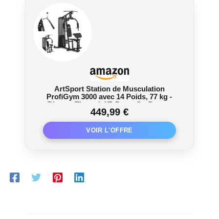
ArtSport Station de Musculation
ProfiGym 3000 avec 14 Poids, 77 kg -
Biceps, Tirage LAT, Butterfly, Presse
449,99 €
Pectorale & Jambes - Fitness à Domicile