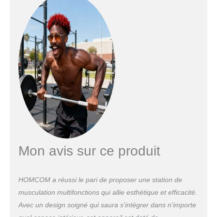
pérenne. Pieds antidérapants avec 4 ventouses
pour une stabilité et sécurité optimales même
lors d'efforts intensifs ASSEMBLAGE FACILE :
Grâce à cette station de musculation, fini de
fixer votre barre sur un encadrement de porte
(et de l’abîmer) ! Cet équipement complet vous
permet d’exécuter des exercices ciblés :
tractions en supination pour les biceps et les
dorsaux, tractions en pronation pour le dos, et
tractions en prise serrée pour développer vos
trapèzes.
Mon avis sur ce produit
HOMCOM a réussi le pari de proposer une station de
musculation multifonctions qui allie esthétique et efficacité.
Avec un design soigné qui saura s’intégrer dans n’importe