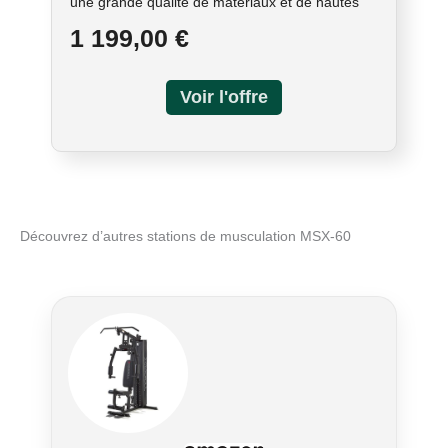
une grande qualité de matériaux et de hautes
performances. La structure de la station
1 199,00 €
multifonction pèse 134 kg, avec des tubes en
acier renforcé avec section circulaire. Les
principaux exercices réalisables sur la station
multifonction MSX 60 travaillent sur les zones
musculaires suivantes : poitrine, jambes, bras et
épaules. Poids du produit : 134 kg. - Dimensions
du produit : 1325/1125 x 930 x 2060 mm (*avec
siège pliant) - Poids du produit emballé : 142 kg.
- Dimensions de l'emballage : 1830 x 640 x 170
mm + 1740 x 200 x 170 mm + 375 x 335 x 190
Découvrez d’autres stations de musculation MSX-60
mm + 375 x 335 x 190 mm. - Certifié CE EN