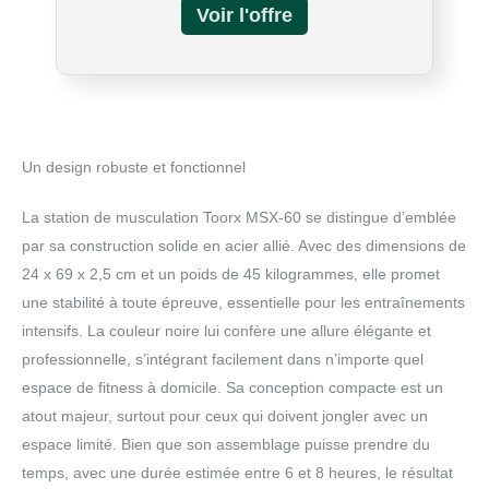
principaux exercices réalisables sur la station
multifonction MSX 60 travaillent sur les zones
musculaires suivantes : poitrine, jambes, bras et
épaules. Poids du produit : 134 kg. - Dimensions
du produit : 1325/1125 x 930 x 2060 mm (*avec
siège pliant) - Poids du produit emballé : 142 kg.
- Dimensions de l'emballage : 1830 x 640 x 170
mm + 1740 x 200 x 170 mm + 375 x 335 x 190
Un design robuste et fonctionnel
mm + 375 x 335 x 190 mm. - Certifié CE EN
La station de musculation Toorx MSX-60 se distingue d’emblée
par sa construction solide en acier allié. Avec des dimensions de
24 x 69 x 2,5 cm et un poids de 45 kilogrammes, elle promet
une stabilité à toute épreuve, essentielle pour les entraînements
intensifs. La couleur noire lui confère une allure élégante et
professionnelle, s’intégrant facilement dans n’importe quel
espace de fitness à domicile. Sa conception compacte est un
atout majeur, surtout pour ceux qui doivent jongler avec un
espace limité. Bien que son assemblage puisse prendre du
temps, avec une durée estimée entre 6 et 8 heures, le résultat