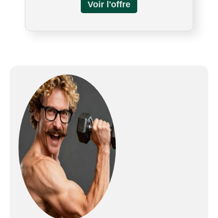
multifonction MSX 60 travaillent sur les zones
musculaires suivantes : poitrine, jambes, bras et
épaules. Poids du produit : 134 kg. - Dimensions
du produit : 1325/1125 x 930 x 2060 mm (*avec
siège pliant) - Poids du produit emballé : 142 kg.
- Dimensions de l'emballage : 1830 x 640 x 170
mm + 1740 x 200 x 170 mm + 375 x 335 x 190
mm + 375 x 335 x 190 mm. - Certifié CE EN