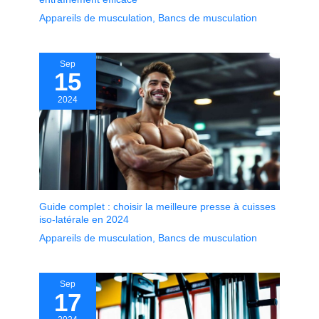
Appareils de musculation
,
Bancs de musculation
Sep
15
2024
Guide complet : choisir la meilleure presse à cuisses
iso-latérale en 2024
Appareils de musculation
,
Bancs de musculation
Sep
17