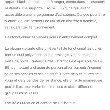
appareil facile à déplacer et à ranger, même dans les espaces
résultats de niveau salle de sport en deux
restreints. Elle supporte jusqu’à 150 kg, ce qui la rend
fois moins de temps. Moteur de
personnalisation intelligent : 99 niveaux
accessible à une large gamme d’utilisateurs. Conçue pour être
d'intensité et 10 programmes professionnels
silencieuse, elle permet une utilisation discrète à domicile,
s'adaptent de la rééducation douce au HIIT
sans déranger l’environnement.
de niveau professionnel. Que ce soit assis,
debout ou couché, atteignez des objectifs
Des fonctionnalités variées pour un entraînement complet
personnalisés : combustion des graisses,
mobilité ou désintoxication - Activation
La plaque vibrante offre un éventail de fonctionnalités qui en
musculaire 50 % plus profonde à une
font un outil polyvalent pour le drainage lymphatique et la
fréquence de 12 Hz pour la sculpture des
bras/des abdominaux/des fesses. Silencieux
perte de poids. L’intensité des vibrations est ajustable de 1 à
et capacité de 150 kg : fonctionnement
99, permettant à chacun de personnaliser son entraînement
silencieux de 30 dB avec télécommande
selon ses besoins et ses objectifs. Dotée de 5 ceintures de
muette à une touche, profitez de séances
yoga et de 2 bandes de résistance, elle offre de nombreuses
d'entraînement adaptées au travail à domicile
et à l'appartement à tout moment. Le cadre
possibilités pour varier les exercices et cibler différents
en acier de qualité industrielle supporte 150
groupes musculaires.
kg – Idéal pour les utilisateurs de grande taille
et tous les types de corps. 12,7 cm
Facilité d’utilisation et confort de l’utilisateur
d'épaisseur et 8,5 kg, design peu