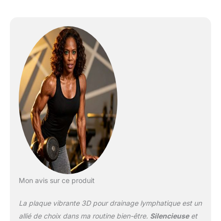
ou post-partum, les nouvelles mamans, les
amateurs de fitness ou les athlètes.
【Incinérateur de graisse de 15 minutes】
Sessions continues de 15 minutes (50 %
plus longues que les concurrents), brûlez 3
fois plus de calories lors d'un entraînement
cardio traditionnel – Coupez 5,3 cm de tour
de taille en 12 semaines. Idéal pour tonifier la
mariée ou la préparation à la plage avec des
résultats de niveau salle de sport en deux
fois moins de temps. Moteur de
personnalisation intelligent : 99 niveaux
d'intensité et 10 programmes professionnels
s'adaptent de la rééducation douce au HIIT
de niveau professionnel. Que ce soit assis,
debout ou couché, atteignez des objectifs
personnalisés : combustion des graisses,
Mon avis sur ce produit
mobilité ou désintoxication - Activation
musculaire 50 % plus profonde à une
La plaque vibrante 3D pour drainage lymphatique est un
fréquence de 12 Hz pour la sculpture des
bras/des abdominaux/des fesses. Silencieux
allié de choix dans ma routine bien-être.
Silencieuse
et