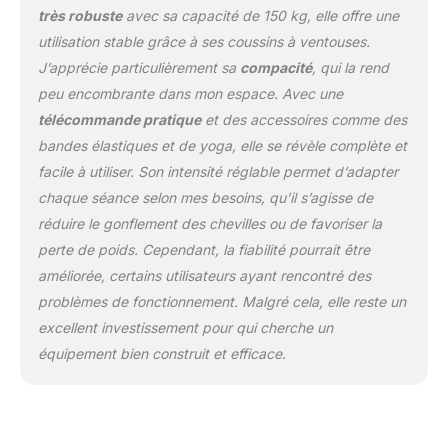
et capacité de 150 kg : fonctionnement
très robuste
avec sa capacité de 150 kg, elle offre une
silencieux de 30 dB avec télécommande
utilisation stable grâce à ses coussins à ventouses.
muette à une touche, profitez de séances
J’apprécie particulièrement sa
compacité
, qui la rend
d'entraînement adaptées au travail à domicile
et à l'appartement à tout moment. Le cadre
peu encombrante dans mon espace. Avec une
en acier de qualité industrielle supporte 150
télécommande pratique
et des accessoires comme des
kg – Idéal pour les utilisateurs de grande taille
bandes élastiques et de yoga, elle se révèle complète et
et tous les types de corps. 12,7 cm
facile à utiliser. Son intensité réglable permet d’adapter
d'épaisseur et 8,5 kg, design peu
chaque séance selon mes besoins, qu’il s’agisse de
encombrant qui se glisse sous le
bureau/lit/canapé.
【Kit de fitness tout-
réduire le gonflement des chevilles ou de favoriser la
en-un】Kit professionnel de haute qualité,
perte de poids. Cependant, la fiabilité pourrait être
comprenant 5 ceintures de yoga, 2 cordes
améliorée, certains utilisateurs ayant rencontré des
élastiques et un guide de démarrage rapide.
problèmes de fonctionnement. Malgré cela, elle reste un
Le guide de la machine d'exercice à plaque
vibrante dispose d'instructions détaillées
excellent investissement pour qui cherche un
pour une forme et une technique
équipement bien construit et efficace.
appropriées, ciblant efficacement différents
groupes musculaires. 12,7 cm d'épaisseur et
8,5 kg, design peu encombrant qui se glisse
sous le bureau/lit/canapé, aucun