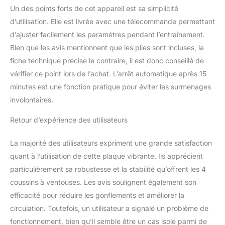
encombrant qui se glisse sous le
Un des points forts de cet appareil est sa simplicité
bureau/lit/canapé.
【Kit de fitness tout-
d’utilisation. Elle est livrée avec une télécommande permettant
en-un】Kit professionnel de haute qualité,
d’ajuster facilement les paramètres pendant l’entraînement.
comprenant 5 ceintures de yoga, 2 cordes
élastiques et un guide de démarrage rapide.
Bien que les avis mentionnent que les piles sont incluses, la
Le guide de la machine d'exercice à plaque
fiche technique précise le contraire, il est donc conseillé de
vibrante dispose d'instructions détaillées
vérifier ce point lors de l’achat. L’arrêt automatique après 15
pour une forme et une technique
minutes est une fonction pratique pour éviter les surmenages
appropriées, ciblant efficacement différents
groupes musculaires. 12,7 cm d'épaisseur et
involontaires.
8,5 kg, design peu encombrant qui se glisse
sous le bureau/lit/canapé, aucun
Retour d’expérience des utilisateurs
assemblage nécessaire.
La majorité des utilisateurs expriment une grande satisfaction
quant à l’utilisation de cette plaque vibrante. Ils apprécient
particulièrement sa robustesse et la stabilité qu’offrent les 4
coussins à ventouses. Les avis soulignent également son
efficacité pour réduire les gonflements et améliorer la
circulation. Toutefois, un utilisateur a signalé un problème de
fonctionnement, bien qu’il semble être un cas isolé parmi de