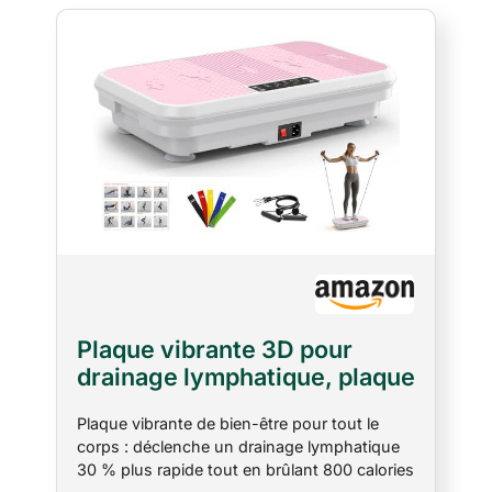
assemblage nécessaire.
Plaque vibrante 3D pour
drainage lymphatique, plaque
vibrante pour perte de poids,
Plaque vibrante de bien-être pour tout le
capacité de 150 kg, planche
corps : déclenche un drainage lymphatique
vibrante silencieuse, 5
30 % plus rapide tout en brûlant 800 calories
ceintures de yoga et 2