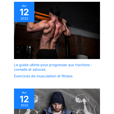
Avr
12
2023
Le guide ultime pour progresser aux tractions :
conseils et astuces
Exercices de musculation et fitness
Avr
12
2023