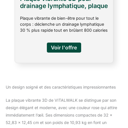
drainage lymphatique, plaque
vibrante pour perte de poids,
Plaque vibrante de bien-être pour tout le
capacité de 150 kg, planche
corps : déclenche un drainage lymphatique
vibrante silencieuse, 5
30 % plus rapide tout en brûlant 800 calories
ceintures de yoga et 2
par session. Notre appareil d'exercice à
bandes de résistance, rose
plaque vibrante réduit les douleurs post-
entraînement (DOMS) de 50 % et diminue
visiblement la cellulite en 2 semaines, aidant
à la récupération musculaire, à la perte de
poids et à la combustion des graisses,
parfait pour la récupération post-opératoire
ou post-partum, les nouvelles mamans, les
amateurs de fitness ou les athlètes.
Un design soigné et des caractéristiques impressionnantes
【Incinérateur de graisse de 15 minutes】
Sessions continues de 15 minutes (50 %
La plaque vibrante 3D de VITALWALK se distingue par son
plus longues que les concurrents), brûlez 3
design élégant et moderne, avec une couleur rose qui attire
fois plus de calories lors d'un entraînement
cardio traditionnel – Coupez 5,3 cm de tour
immédiatement l’œil. Ses dimensions compactes de 32 x
de taille en 12 semaines. Idéal pour tonifier la
52,83 x 12,45 cm et son poids de 10,93 kg en font un
mariée ou la préparation à la plage avec des