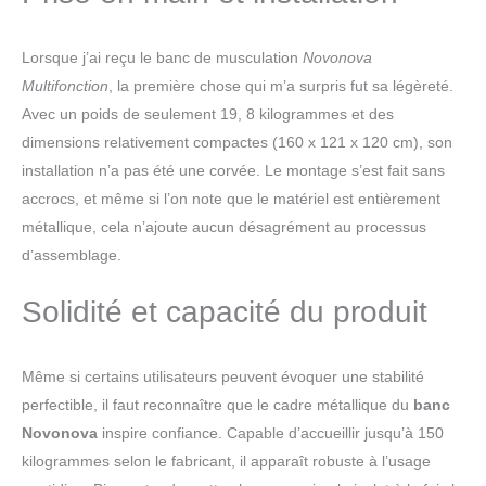
d'Assise (Lxl) : 29 x 30CM ; Dossier (Lxl) : 75 x
24CM ; Épaisseur : 4,5CM ; Poids maximum de
Lorsque j’ai reçu le banc de musculation
Novonova
l'utilisateur : environ 150KG. Structure en acier
solide et le support à double tube du dossier lui
Multifonction
, la première chose qui m’a surpris fut sa légèreté.
confèrent des performances stables et une
Avec un poids de seulement 19, 8 kilogrammes et des
endurance élevée, vous permettant d'avoir un
dimensions relativement compactes (160 x 121 x 120 cm), son
banc de musculation complet et une expérience
installation n’a pas été une corvée. Le montage s’est fait sans
de fitness professionnelles.
accrocs, et même si l’on note que le matériel est entièrement
【Réglable&Pliable】 Notre banc de
musculation comporte plusieurs positions
métallique, cela n’ajoute aucun désagrément au processus
réglables afin que vous puissiez régler l'angle du
d’assemblage.
dossier et du siège pour divers exercices, des
presses plates, inclinées et déclinées aux
Solidité et capacité du produit
entraînements avec haltères assis et plus
encore. Notre banc de musculation
multifonctionnel convient à tous les niveaux de
Même si certains utilisateurs peuvent évoquer une stabilité
forme physique. Ajustez le banc à l'intensité de
perfectible, il faut reconnaître que le cadre métallique du
banc
votre entraînement et suivez vos progrès au fil
du temps.
【Compact】Conception peu
Novonova
inspire confiance. Capable d’accueillir jusqu’à 150
encombrant : Ce banc de musculation est idéal
kilogrammes selon le fabricant, il apparaît robuste à l’usage
pour multi-occasion tels que les salles de sport