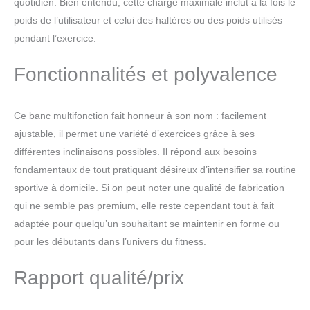
quotidien. Bien entendu, cette charge maximale inclut à la fois le
avec un espace limité, petit
poids de l’utilisateur et celui des haltères ou des poids utilisés
appartement/salon/chambre,ect. Car il est
pliable et peut être facilement rangé lorsqu'il
pendant l’exercice.
n'est pas utilisé. Maximisez votre espace
d'entraînement et gardez votre espace
Fonctionnalités et polyvalence
organisé. Performances sont bien supérieures à
celles d'une utilisation quotidienne, d'avoir un
équipement de fitness professionnel et une
Ce banc multifonction fait honneur à son nom : facilement
expérience de fitness professionnelle.
ajustable, il permet une variété d’exercices grâce à ses
【Confortable】Rembourrage confortable et de
différentes inclinaisons possibles. Il répond aux besoins
soutien:équipé d'un rembourrage en mousse
épaisse de haute densité, notre banc offre un
fondamentaux de tout pratiquant désireux d’intensifier sa routine
confort et un soutien optimaux, réduisant ainsi la
sportive à domicile. Si on peut noter une qualité de fabrication
tension sur votre dos et vos épaules pendant les
qui ne semble pas premium, elle reste cependant tout à fait
exercices. Le revêtement durable est facile à
adaptée pour quelqu’un souhaitant se maintenir en forme ou
nettoyer et à entretenir. Résistant à l'usure/à la
saleté/à la corrosion, peut être utilisé en toute
pour les débutants dans l’univers du fitness.
confiance pendant une longue période. Exercez
plus de 80% des muscles de votre corps pour
Rapport qualité/prix
réaliser un exercice complet.
【Service de
qualité】Novonova a été créée en France,