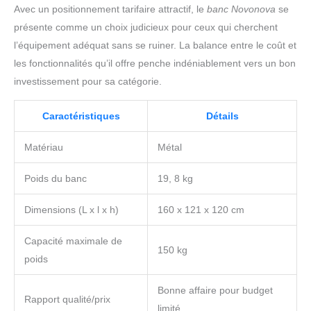
fournissant un service client professionnel et de
Avec un positionnement tarifaire attractif, le
banc Novonova
se
haute qualité et disposant d'une équipe
présente comme un choix judicieux pour ceux qui cherchent
technique professionnelle. Veuillez magasiner
l’équipement adéquat sans se ruiner. La balance entre le coût et
en toute confiance. Nous garantissons votre
achat chez NOVONOVA. NOVONOVA s'engage
les fonctionnalités qu’il offre penche indéniablement vers un bon
dans le développement de la marque. N'hésitez
investissement pour sa catégorie.
pas à nous contacter si vous avez des
questions. De plus, veuillez noter que le produit
Caractéristiques
Détails
est soumis au produit réel reçu. Merci de votre
compréhension et de votre attention.
Matériau
Métal
Poids du banc
19, 8 kg
Dimensions (L x l x h)
160 x 121 x 120 cm
Capacité maximale de
150 kg
poids
Bonne affaire pour budget
Rapport qualité/prix
limité