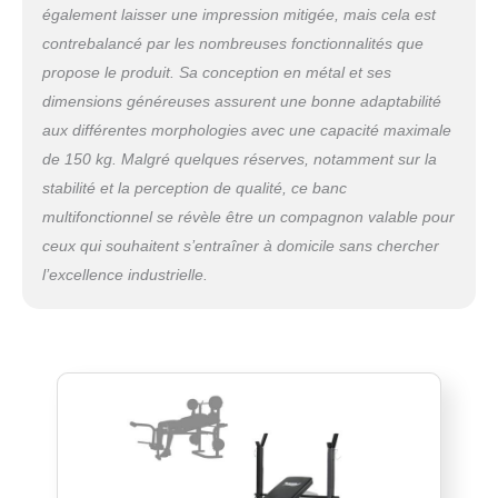
n'est pas utilisé. Maximisez votre espace
également laisser une impression mitigée, mais cela est
d'entraînement et gardez votre espace
contrebalancé par les nombreuses fonctionnalités que
organisé. Performances sont bien supérieures à
propose le produit. Sa conception en métal et ses
celles d'une utilisation quotidienne, d'avoir un
dimensions généreuses assurent une bonne adaptabilité
équipement de fitness professionnel et une
expérience de fitness professionnelle.
aux différentes morphologies avec une capacité maximale
【Confortable】Rembourrage confortable et de
de 150 kg. Malgré quelques réserves, notamment sur la
soutien:équipé d'un rembourrage en mousse
stabilité et la perception de qualité, ce banc
épaisse de haute densité, notre banc offre un
multifonctionnel se révèle être un compagnon valable pour
confort et un soutien optimaux, réduisant ainsi la
tension sur votre dos et vos épaules pendant les
ceux qui souhaitent s’entraîner à domicile sans chercher
exercices. Le revêtement durable est facile à
l’excellence industrielle.
nettoyer et à entretenir. Résistant à l'usure/à la
saleté/à la corrosion, peut être utilisé en toute
confiance pendant une longue période. Exercez
plus de 80% des muscles de votre corps pour
réaliser un exercice complet.
【Service de
qualité】Novonova a été créée en France,
fournissant un service client professionnel et de
haute qualité et disposant d'une équipe
technique professionnelle. Veuillez magasiner