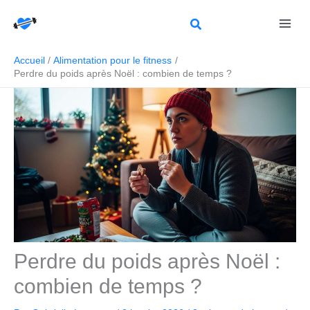
Aller
Rechercher
au
contenu
Accueil
Alimentation pour le fitness
Perdre du poids après Noël : combien de temps ?
Perdre du poids après Noël :
combien de temps ?