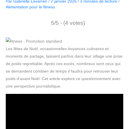
Par
Gabrielle Levarren
/
2 janvier 2026
/
3 minutes de lecture
/
Alimentation pour le fitness
5/5 - (4 votes)
Les fêtes de Noël, occasionnelles boyances culinaires et
moments de partage, laissent parfois dans leur sillage une prise
de poids regrettable. Après ces excès, nombreux sont ceux qui
se demandent combien de temps il faudra pour retrouver leur
poids d’avant Noël. Cet article explore ce questionnement avec
une perspective journalistique.