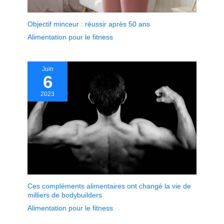
Objectif minceur : réussir après 50 ans
Alimentation pour le fitness
Juin
6
2023
Ces compléments alimentaires ont changé la vie de
milliers de bodybuilders
Alimentation pour le fitness