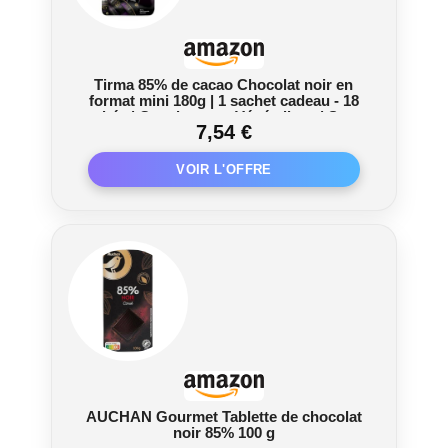
Tirma 85% de cacao Chocolat noir en
format mini 180g | 1 sachet cadeau - 18
unités | Convient aux Végétaliens | Sans
7,54 €
Gluten | Barres de la taille d'une
bouchée | Emballage individuel
AUCHAN Gourmet Tablette de chocolat
noir 85% 100 g