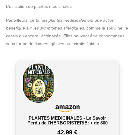
L’utilisation de plantes médicinales
Par ailleurs, certaines
plantes médicinales ont une action
bénéfique sur les symptômes allergiques
, comme la spiruline, le
cassis ou encore l’échinacée. Elles peuvent être consommées
sous forme de tisanes, gélules ou extraits fluides.
PLANTES MÉDICINALES - Le Savoir
Perdu de l'HERBORISTERIE: + de 800
plantes et remèdes avec illustrations &
42,99 €
mode d'emploi