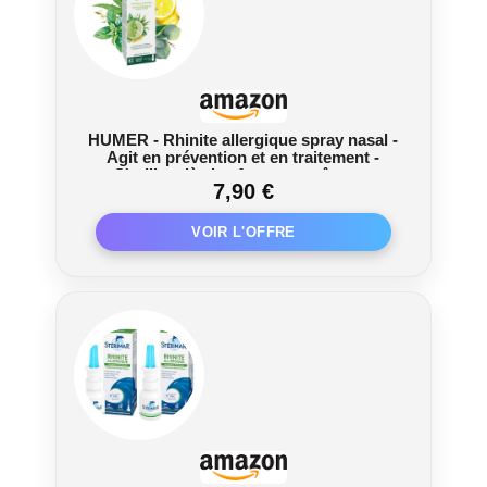
HUMER - Rhinite allergique spray nasal -
Agit en prévention et en traitement -
S'utilise dès les 1ers symptômes -
7,90 €
Hydrate, protège et soulage - dès 6 ans