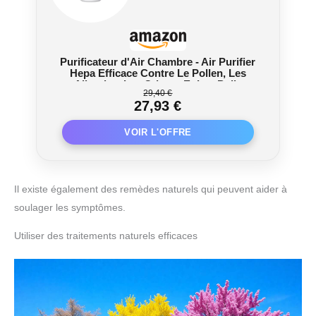
Purificateur d'Air Chambre - Air Purifier
Hepa Efficace Contre Le Pollen, Les
Allergies, Les Odeurs Et Les Poils
29,40 €
D'Animaux, Avec éPonge ParfuméE, 7w
27,93 €
Et 3 Vitesses,Silencieux Version
améliorée
Il existe également des remèdes naturels qui peuvent aider à
soulager les symptômes.
Utiliser des traitements naturels efficaces