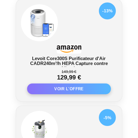
-13%
Levoit Core300S Purificateur d'Air
CADR240m³/h HEPA Capture contre
Allergie
149,99 €
129,99 €
-5%