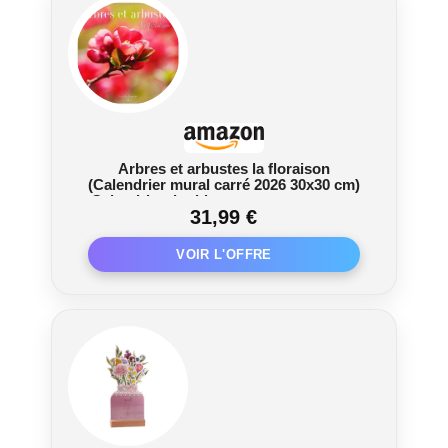
Arbres et arbustes la floraison
(Calendrier mural carré 2026 30x30 cm)
Calendrier double avec une page pour
31,99 €
vos prises de notes: Le printemps offre à
nos sens une floraison étonnante et
enchanteresse