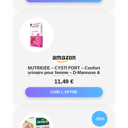
NUTRIGÉE – CYSTI FORT – Confort
urinaire pour femme – D-Mannose &
Cranberry – Aide à réduire les envies
11,49 €
fréquentes – Soutien de l'immunité – 7
sachets – Cure de 7 jours
-20%