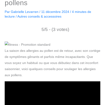
pollens
Par
Gabrielle Levarren
/
11 décembre 2024
/
4 minutes de
lecture
/
Autres conseils & accessoires
5/5 - (3 votes)
La saison des allergies au pollen est de retour, avec son cortège
de symptômes gênants et parfois même incapacitants. Que
vous soyez un habitué ou que vous débutiez dans cet inconfort
saisonnier, voici quelques conseils pour soulager les allergies
aux pollens.