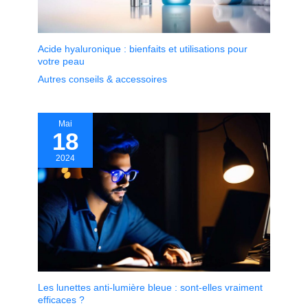
Acide hyaluronique : bienfaits et utilisations pour
votre peau
Autres conseils & accessoires
Mai
18
2024
Les lunettes anti-lumière bleue : sont-elles vraiment
efficaces ?