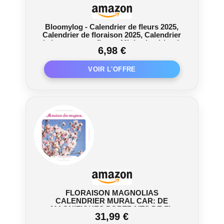
Bloomylog - Calendrier de fleurs 2025,
Calendrier de floraison 2025, Calendrier
de bouquets en fleurs, Mini calendrier de
6,98 €
bureau 2025 avec base en bois, le bureau
et la maison (1pcs)
FLORAISON MAGNOLIAS
CALENDRIER MURAL CAR: DE
MAGNIFIQUES PORTRAITS DE FL
31,99 €