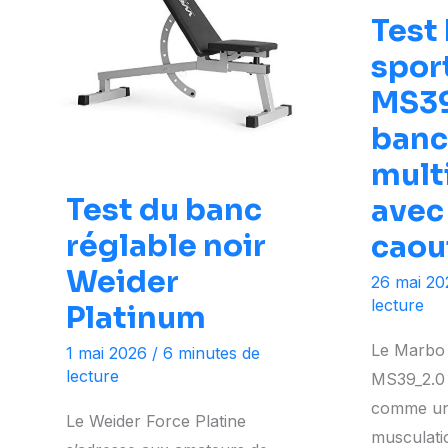
Test
spor
MS39
banc
mult
Test du banc
avec
réglable noir
caou
Weider
26 mai 2
lecture
Platinum
Le Marbo 
1 mai 2026
/
6 minutes de
lecture
MS39_2.0 
comme une
Le Weider Force Platine
musculati