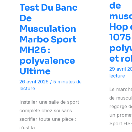
de
Test Du Banc
musc
De
Hop 
Musculation
1075 
Marbo Sport
poly
MH26 :
et r
polyvalence
Ultime
29 avril 
lecture
26 avril 2026
/
5 minutes de
lecture
Le marché
de muscul
Installer une salle de sport
regorge de
complète chez soi sans
un promet
sacrifier toute une pièce :
Sport HS
c’est la