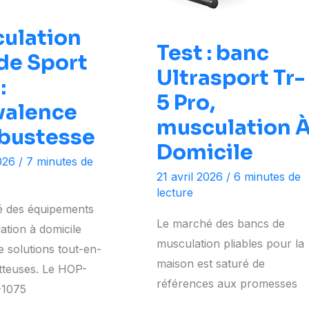
ulation
Test : banc
de Sport
Ultrasport Tr-
:
5 Pro,
valence
musculation 
obustesse
Domicile
2026
/
7 minutes de
21 avril 2026
/
6 minutes de
lecture
 des équipements
Le marché des bancs de
ation à domicile
musculation pliables pour la
 solutions tout-en-
maison est saturé de
teuses. Le HOP-
références aux promesses
-1075