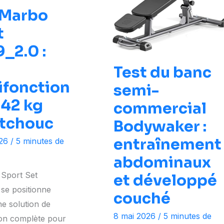
 Marbo
t
_2.0 :
Test du banc
ifonction
semi-
 42 kg
commercial
tchouc
Bodywaker :
entraînement
026
/
5 minutes de
abdominaux
Sport Set
et développé
se positionne
couché
 solution de
8 mai 2026
/
5 minutes de
on complète pour