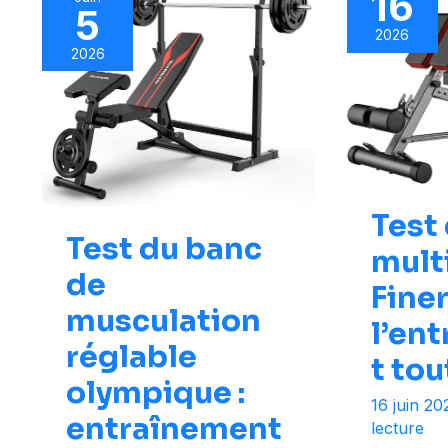
16
5
2026
2026
Test
Test du banc
mult
de
Finer
musculation
l’en
réglable
t to
olympique :
16 juin 2
entraînement
lecture