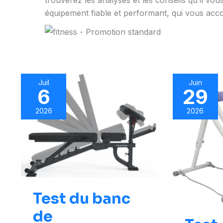
trouverez les analyses et les conseils qu’il vou
équipement fiable et performant, qui vous ac
Juil
Juin
6
29
2026
2026
Test du banc
de