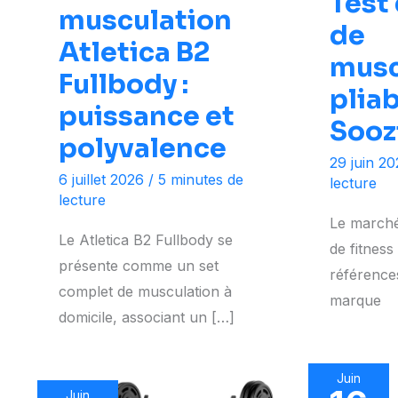
Test
musculation
de
Atletica B2
musc
Fullbody :
plia
puissance et
Sooz
polyvalence
29 juin 2
6 juillet 2026
/
5 minutes de
lecture
lecture
Le marché
Le Atletica B2 Fullbody se
de fitnes
présente comme un set
références 
complet de musculation à
marque
domicile, associant un […]
Juin
Juin