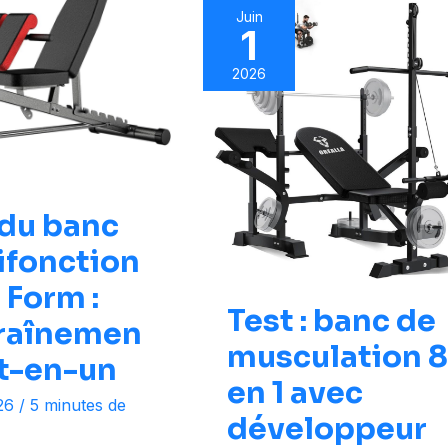
Juin
1
2026
 du banc
ifonction
 Form :
Test : banc de
traînemen
musculation 
ut-en-un
en 1 avec
026
/
5 minutes de
développeur