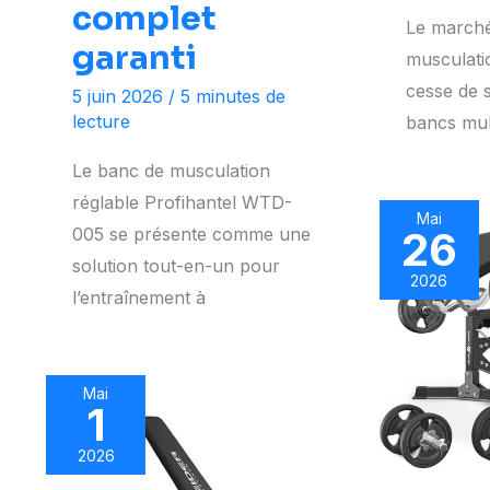
complet
Le marché
garanti
musculati
cesse de s’
5 juin 2026
/
5 minutes de
lecture
bancs mul
Le banc de musculation
réglable Profihantel WTD-
Mai
005 se présente comme une
26
solution tout-en-un pour
2026
l’entraînement à
Mai
1
2026