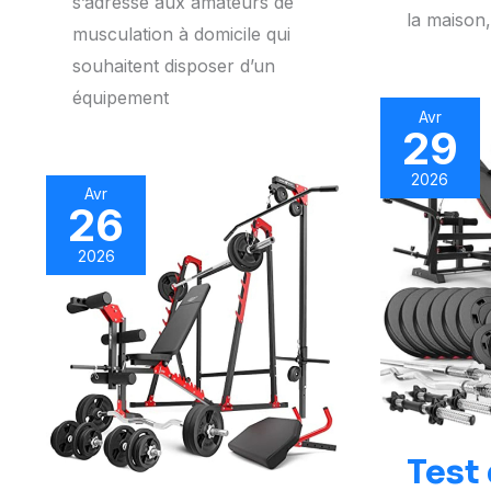
s’adresse aux amateurs de
la maison,
musculation à domicile qui
souhaitent disposer d’un
équipement
Avr
29
2026
Avr
26
2026
Test